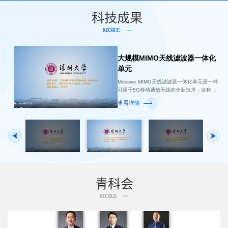
Stable Iron Phosphate Electrode for Ultrafast E...
Technology》...​
科技成果
MORE
大规模MIMO天线滤波器一体化
桌面型微纳模芯精密制造装备
MMD智慧道路照明系统
面向区域集中蓄/供冷技术
银纳米线及其新型应用材料
高精度直线旋转电机系统
单元
桌面型微纳制造成型装备针对现有微纳制造领
MMD路灯是面向未来的新一 代智能型道路照
本项目区域集中供冷技术是通过相变储能材料
采用微波辅助合成工艺，实现高效率制备银纳
查看详情
域制备效率低、生产成本高的产业难题，以非
明系统。主要特点是 多维度
实现能量存储与利用，在用电低谷时期储存冷
米线，银纳米线产率可达到80%以上，物理化
Massive MIMO天线滤波器一体化单元是一种
晶态合金这种新型的金属材料为基础，采用热
(Multidimension)、模块化(modularity)和分布
量，在用电高峰期释放储存的冷量，以实现电
学性能稳定，颗粒分散均匀，平均长达达
可用于5G移动通信天线的全新技术，这种技
查看详情
查看详情
查看详情
查看详情
耦合成型工艺，能够在合金表面可控加工微
式(Distribution)。该灯有效解决了传统 高杆路
力需求的平衡。这种技术有助于优化电网运
40μm以上。该纳米银线合成工艺步骤简单，
术的设计源于介质波导滤波器和基站天线方面
查看详情
米、纳...
灯位和现有低位路...
行，减...
效率较高，...
的技术创新。通过天线和滤波器的一体化集成
设计，将...
青科会
MORE