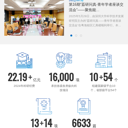
2025.06.19
谈交
第16期“荔研问真-青年学者座谈交
流会”——聚焦能...
技
2025年5月29日，由深圳大学科学技术发展
者座
研究院主办的“荔研问真——青年学者座谈
习
交流会”在粤海校区汇典楼顺利举行。本次
技
会议采用“前沿报告+深度对话”形式，汇聚5
全球
位能源材料领域优秀青年学者，促进青年学
者间的...
22.19
+
16,000
10
+
54
亿元
项
个
2024年科研经费
承担各级各类纵向科
组建国家级平台10
技项目
个，省部级平台54个
13
+
14
6633
项
篇