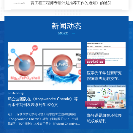
育工程工程师专项计划推荐工作的通知》的通知
2026.08
新闻动态
MORE
2026.06.22
医学光子学创新研究
院陈嘉杰副教授在
Nature
Communications发表
2026.06.25
研究成果...​
邓立波团队在《Angewandte Chemie》等
2026.06.12
高水平期刊发表系列学术论文
近日，深圳大学化学与环境工程学院邓立波课题组在
郑轩课题组在环境领
《Angewandte Chemie》期刊（影响因子17.6，中科
域权威期刊
院1区，TOP期刊）上发表了题为《Pulsed Charging-
《Environmental
Induced Interfacial Stabilization Enables Highly
Science &