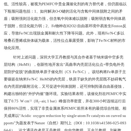
低、活性较高，被视为PEMFC中贵金属催化剂的有力替代者，但仍面临以
下瓶颈问题包括：1、如何解决O-O键的活化与含氧中间体脱附之间的矛
盾；吸附强则活化能力强，但含氧中间体难以脱附；吸附弱含氧中间体易
于脱附，但活化能力弱；2、Fe物种在H2O2/自由基环境中易发生Fenton反
应，导致Fe/NC出现脱金属和耐久性下降等问题。此外，现有Fe/N-C多以
堆叠石墨烯或块体碳为载体，活性位点暴露受限，影响了Fe/N-C材料的市
场化应用。
针对上述问题，深圳大学王丹教授与其合作者基于纳米级中空多壳
层结构（HoMS），创新性地开发出“高曲率内壳层活化位点+带负电外壳
层防护促脱”的曲面铁单原子催化剂（CS Fe/N-C）。该结构将Fe单原子主
要镶嵌在纳米Fe/N-C HoMS的内壳层，铁原子缺失的外壳层既不妨碍氧气
在内壳层的吸附活化，又可促进中间体脱附，还可抑制羟基自由基侵蚀，
构建出独特的“外护内催”微环境。实验结果表明，该催化剂在PEMFC中实
现了0.75 W cm⁻²（H₂–air, 1 bar）峰值功率密度，并在300小时连续运行后
保持86%活性，实现了非贵金属体系PEMFC前所未有的最优综合性能。相
关成果以“Acidic oxygen reduction by single-atom Fe catalysts on curved su
pports”为题发表于Nature《自然》期刊上（DOI：10.1038/s41586-025-093
64-6）。论文通讯作者是王丹教授、向中华教授、王金兰教授、刘彬教