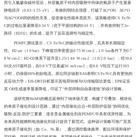
而引入氮掺杂碳外层后，外层氮原子对内层吸附中间体的氧原子产生显著
静电排斥（0.63–1.55 eV），有效削弱结合强度，打破了ΔG*OH、ΔG*O
与ΔG*OOH间的线性关系，促使催化性能本质跃升。该策略使得CS Fe/N-
C的过电位显著降至0.34 V（优于平面结构的0.61 V），并有效抑制了2e‐
路径（H2O2）的生成，提升了反应选择性与稳定性。
PEMFC测试显示，CS Fe/N-C的输出性能优异，且具有长期稳定
性。H2-air（1.0 bar）下峰值功率密度达0.75 W cm-2，2.0 bar条件下为0.7
8 W cm-2；H2-O2体系下提升至1.25/1.44 W cm-2 （1.0/2.0 bar）；经30,0
00次AST循环后，在0.8 V下仅衰减56 mA cm-2；在0.6 V恒压下运行303
小时，仍保留86%初始电流。原位同步辐射XAS表明CS Fe/N-C具有更快的
反应动力学；EIS-DRT分析显示其电荷转移与O2传输阻抗更低；EPR证实
其·OH生成速率显著降低，印证了“外层抑制自由基侵蚀”的设计策略。
该研究将HoMS的概念延伸到了纳米级尺度，构建了可叠加、模块化
的单原子催化剂设计思路，通过“内层催化位点+外层防护促脱”协同优化
吸附-反应-防护三要素，使非贵金属催化剂在PEMFC中具有优异性能，为
未来高性能燃料电池催化剂设计提供了新范式。这种设计策略可推广至其
他单原子催化剂（如 Co、Ni 基），通过调控载体曲率、配位环境和保护