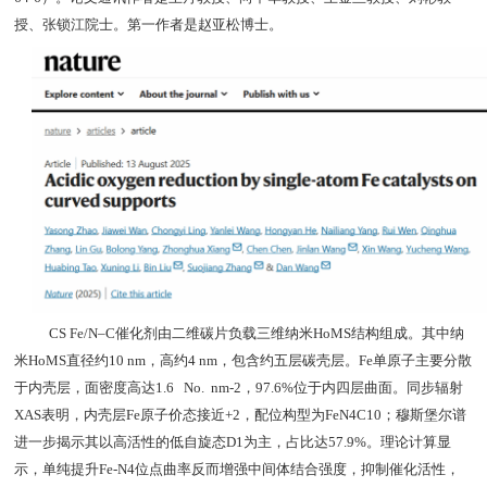
授、张锁江院士。第一作者是赵亚松博士。
CS Fe/N–C催化剂由二维碳片
负载三维纳米HoMS结构组成。其中纳
米HoMS直径约10 nm，高约4 nm，包含约五层碳壳层。Fe单原子主要分散
于内壳层，面密度高达1.6 No. nm-2，97.6%位于内四层曲面。同步辐射
XAS表明，内壳层Fe原子价态接近+2，配位构型为FeN4C10；穆斯堡尔谱
进一步揭示其以高活性的低自旋态D1为主，占比达57.9%。理论计算显
示，单纯提升Fe-N4位点曲率反而增强中间体结合强度，抑制催化活性，