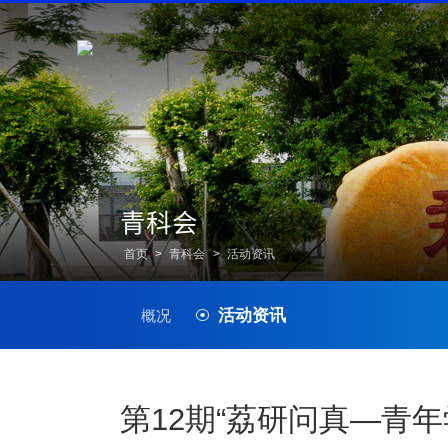
青科会
首页
>
青科会
>
活动资讯
活动资讯
概况
第12期“荔研问真—青